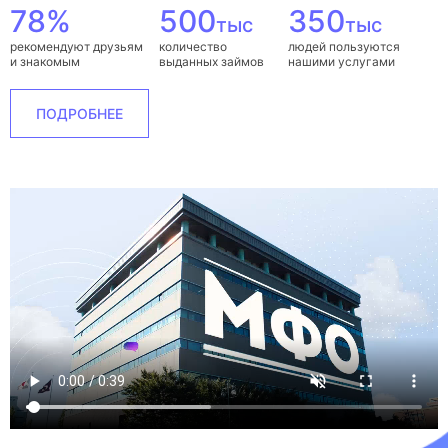
78%
500
350
тыс
тыс
рекомендуют друзьям
количество
людей пользуются
и знакомым
выданных займов
нашими услугами
ПОДРОБНЕЕ