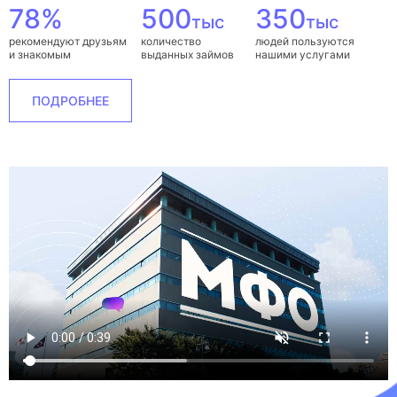
78%
500
350
тыс
тыс
рекомендуют друзьям
количество
людей пользуются
и знакомым
выданных займов
нашими услугами
ПОДРОБНЕЕ