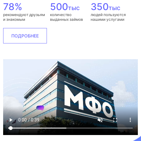
78%
500
350
тыс
тыс
рекомендуют друзьям
количество
людей пользуются
и знакомым
выданных займов
нашими услугами
ПОДРОБНЕЕ