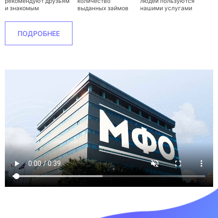
рекомендуют друзьям
количество
людей пользуются
и знакомым
выданных займов
нашими услугами
ПОДРОБНЕЕ