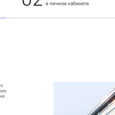
в личном кабинете
со
име
ия
о