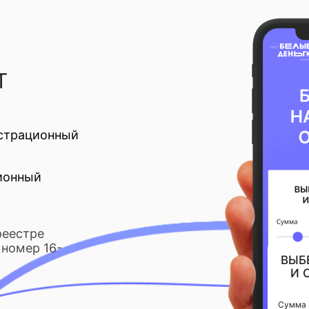
Т
страционный
ионный
реестре
номер 16-
ВЫБ
И 
Сумма