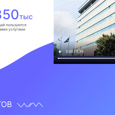
350
тыс
ей пользуются
ими услугами
ТОВ