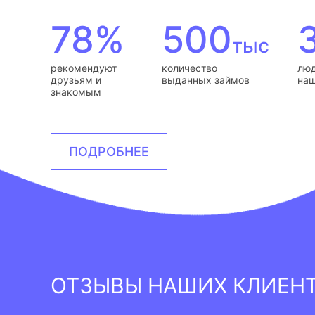
78%
500
тыс
рекомендуют
количество
люд
друзьям и
выданных займов
наш
знакомым
ПОДРОБНЕЕ
ОТЗЫВЫ НАШИХ КЛИЕН