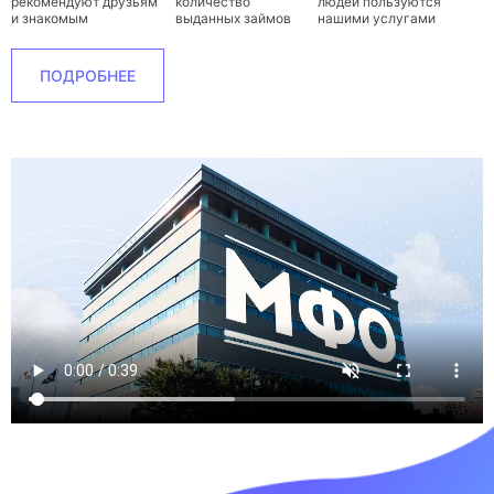
рекомендуют друзьям
количество
людей пользуются
и знакомым
выданных займов
нашими услугами
ПОДРОБНЕЕ