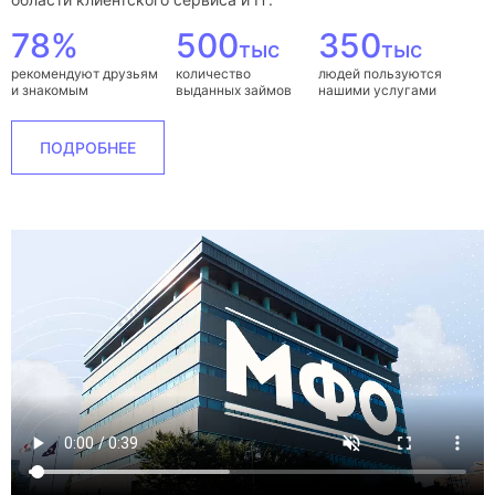
78%
500
350
тыс
тыс
рекомендуют друзьям
количество
людей пользуются
и знакомым
выданных займов
нашими услугами
ПОДРОБНЕЕ