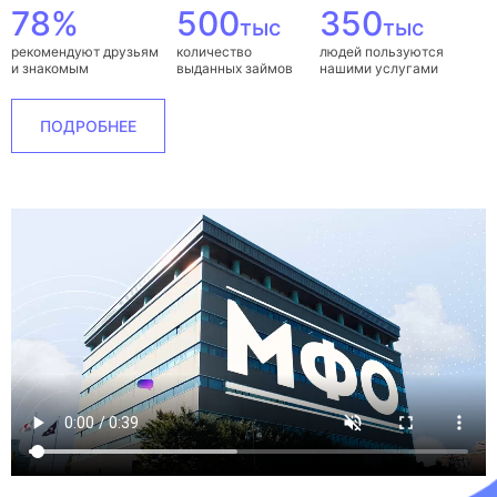
78%
500
350
тыс
тыс
рекомендуют друзьям
количество
людей пользуются
и знакомым
выданных займов
нашими услугами
ПОДРОБНЕЕ